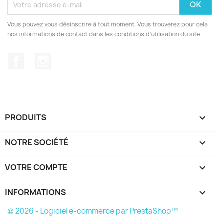
Vous pouvez vous désinscrire à tout moment. Vous trouverez pour cela
nos informations de contact dans les conditions d'utilisation du site.
Facebook
Instagram
PRODUITS

NOTRE SOCIÉTÉ

VOTRE COMPTE

INFORMATIONS
keyboard_arrow_down
© 2026 - Logiciel e-commerce par PrestaShop™