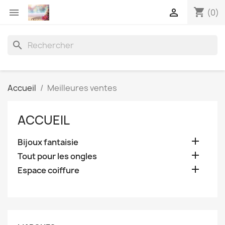
shopping_cart


(0)
search
Accueil
Meilleures ventes
ACCUEIL

Bijoux fantaisie

Tout pour les ongles

Espace coiffure