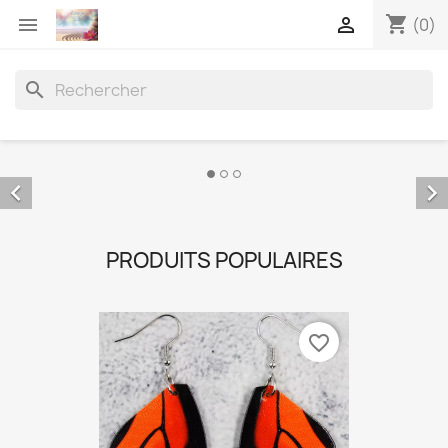
shopping_cart


(0)
search


PRODUITS POPULAIRES
favorite_border