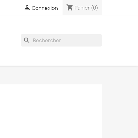
shopping_cart

Panier
(0)
Connexion
search