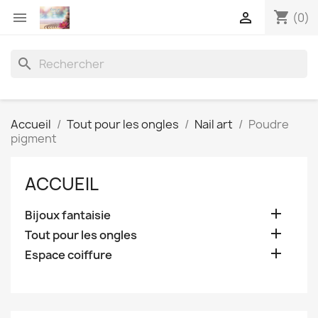
shopping_cart


(0)
search
Accueil
Tout pour les ongles
Nail art
Poudre
pigment
ACCUEIL

Bijoux fantaisie

Tout pour les ongles

Espace coiffure