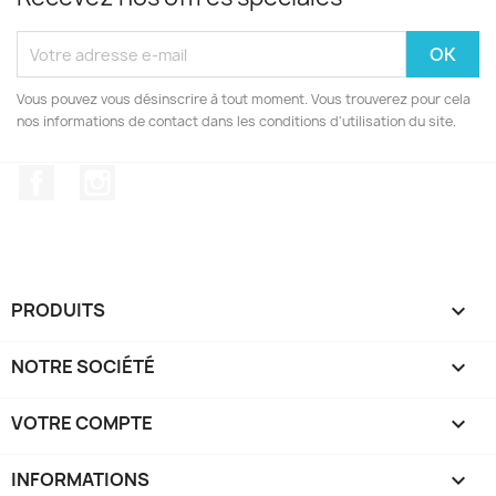
Vous pouvez vous désinscrire à tout moment. Vous trouverez pour cela
nos informations de contact dans les conditions d'utilisation du site.
Facebook
Instagram
PRODUITS

NOTRE SOCIÉTÉ

VOTRE COMPTE

INFORMATIONS
keyboard_arrow_down