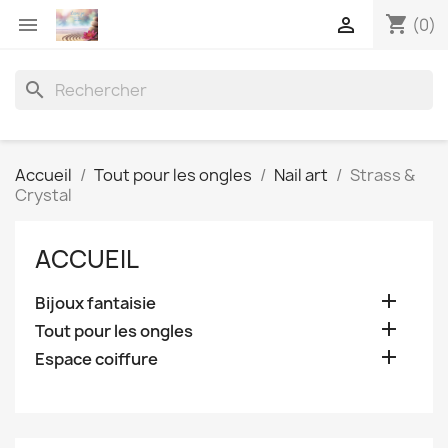
shopping_cart


(0)
search
Accueil
Tout pour les ongles
Nail art
Strass &
Crystal
ACCUEIL

Bijoux fantaisie

Tout pour les ongles

Espace coiffure