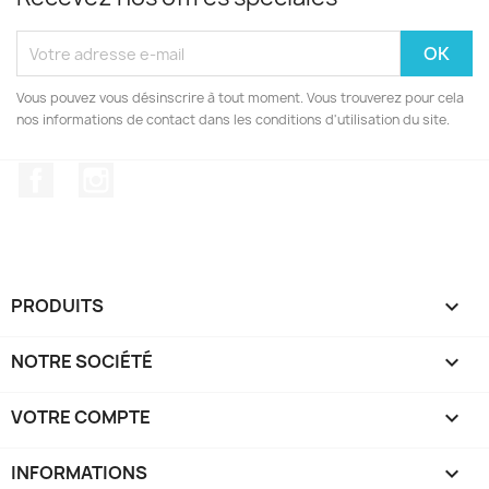
Vous pouvez vous désinscrire à tout moment. Vous trouverez pour cela
nos informations de contact dans les conditions d'utilisation du site.
Facebook
Instagram
PRODUITS

NOTRE SOCIÉTÉ

VOTRE COMPTE

INFORMATIONS
keyboard_arrow_down