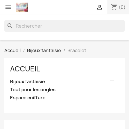
shopping_cart


(0)
search
Accueil
Bijoux fantaisie
Bracelet
ACCUEIL

Bijoux fantaisie

Tout pour les ongles

Espace coiffure